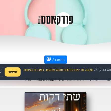
התחבר/י
וש המקובל.
תקנון, מדיניות פרטיות ותנאי שימוש
|
הצהרת נגישות
מאשר
✕
ני
>>
יהדות
>>
הפודקאסט:
שתי דקות לשבת
>>
פרק