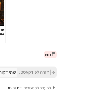
במק
ההל
דיווח
חזרה לפודקאסט:
שתי דקות
דת ורוחני
למעבר לקטגוריה: