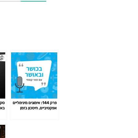
פרק 144: אימונים מינימליים
סקי
אפקטיביים, חיסכון בזמן
בארה
באימון לפי המחקר ועוד