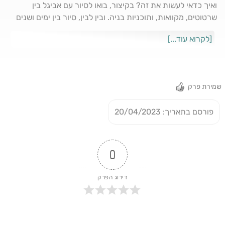
ואיך כדאי לעשות את זה? בקיצור, בואו לסיור עם אביגל בין
שרטוטים, מקוואות, ותוכניות בניה. ובין לבין, סיור בין ימים ושנים
של התמודדות כאמא בעקרות משנית, עם כל מה שזה מביא
[לקרוא עוד...]
איתו.לביקור באתר של אביגל https://avigalnahum.co.il
https://avigal.ravpage.co.il/matna?ref=Hannah ליצירת
קשר עם אביגל נחום: 0509137112
שמירת פרק
פורסם בתאריך: 20/04/2023
0
דירוג הפרק