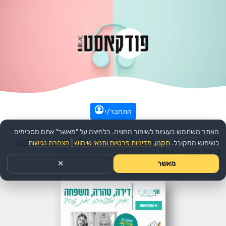
התחבר/י
האתר משתמש בעוגיות לשיפור החוויה. בלחיצה על "מאשר" אתם מסכימים
עמוד הבית
>>
חינוך
>>
הפודקאסט:
חני מוסקוביץ- שליחות
לשימוש המקובל.
תקנון, מדיניות פרטיות ותנאי שימוש
|
הצהרת נגישות
כדרך חיים
>>
פרק
מאשר
✕