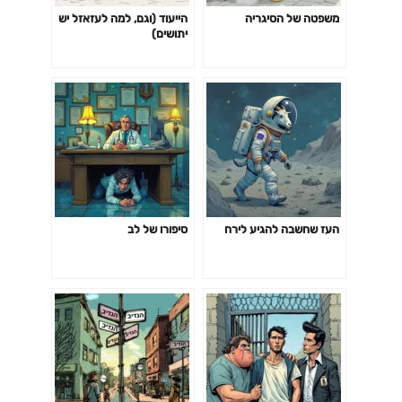
משפטה של הסיגריה
הייעוד (וגם, למה לעזאזל יש
יתושים)
העז שחשבה להגיע לירח
סיפורו של לב