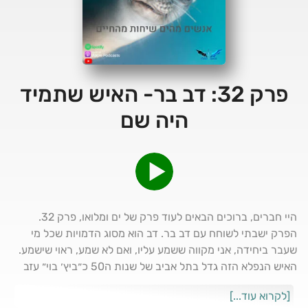
פרק 32: דב בר- האיש שתמיד
היה שם
היי חברים, ברוכים הבאים לעוד פרק של ים ומלואו, פרק 32.
הפרק ישבתי לשוחח עם דב בר. דב הוא מסוג הדמויות שכל מי
שעבר ביחידה, אני מקווה ששמע עליו, ואם לא שמע, ראוי שישמע.
האיש הנפלא הזה גדל בתל אביב של שנות ה50 כ״ביץ׳ בוי״ עזב
את בית הספר ועבד כעוזר של צוללן עוד כשהיה בן 16-17 חי
[לקרוא עוד...]
ונמשך אל הים כמו פרפר לאש ולא יכול היה רגע בלי לשייטת הוא