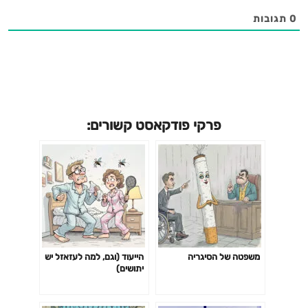
https://www.youtube.com/watch?
0
תגובות
v=XOISlGUQxSw&ab_channel=YoavYosha Spotify:
//open.spotify.com/episode/2mpwhyiUz2DgW73hqNUrNc?
si=KlLfcBRITzaTK3UEosWi5w Apple Podcats:
https://podcasts.apple.com/il/podcast/%D7%99%D7%9D-
5%D7%9E%D7%9C%D7%95%D7%90%D7%95/id1606955279
פרקי פודקאסט קשורים:
משפטה של הסיגריה
הייעוד (וגם, למה לעזאזל יש
יתושים)