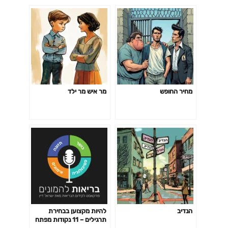
מחיר החופש
מר איש מר ילד
הנדיב
להיות מקצוען בבחירת
תרגילים – 11 נקודות מפתח