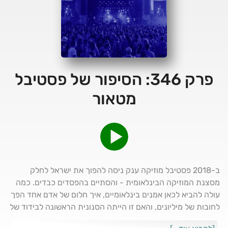
פרק 346: הסיפור של פסטיבל
מטאור
ב-2018 פסטיבל מוזיקה ענק ניסה להפוך את ישראל לחלק
מסצנת המוזיקה הבינלאומית - והסתיים בהפסדים כבדים. כמה
עולה להביא לכאן אמנים בינלאומיים, איך חלום של אדם אחד הפך
לחובות של מיליונים, והאם זו הייתה הסנונית הראשונה לבידוד של
ישראל מהעולם מגיש: אלון אמיצי; עורכת: ליהיא צדוק; מפיק: עדי