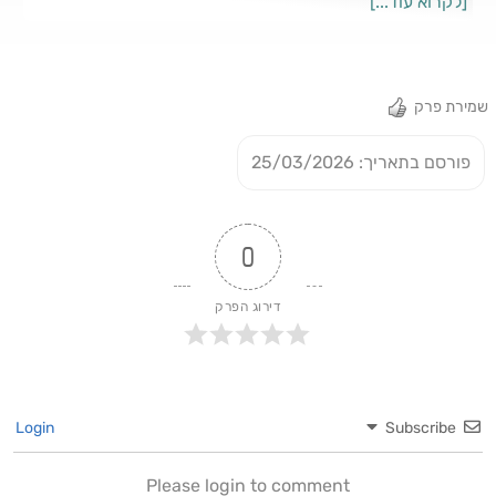
[לקרוא עוד...]
אפרת; עורך סאונד: טל וניג; מרואיינים: ערן אריאלי, שאול מזרחי,
אילן גוזל; תמונה: Shutterstock
שמירת פרק
פורסם בתאריך: 25/03/2026
0
דירוג הפרק
Login
Subscribe
Please login to comment