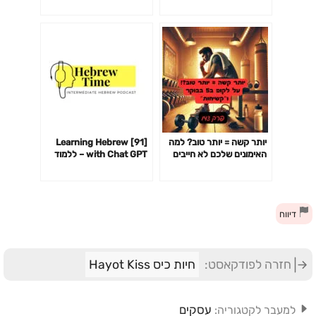
פרק 141
יותר קשה = יותר טוב? למה
[91] Learning Hebrew
האימונים שלכם לא חייבים
with Chat GPT – ללמוד
לשבור אתכם כדי לעבוד-
עברית עם צ׳אט GPT
פרק 142
דיווח
חזרה לפודקאסט:
חיות כיס Hayot Kiss
עסקים
למעבר לקטגוריה: