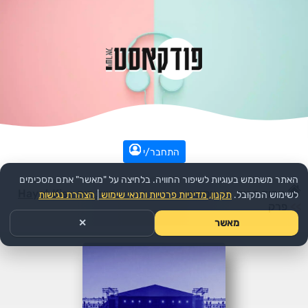
התחבר/י
האתר משתמש בעוגיות לשיפור החוויה. בלחיצה על "מאשר" אתם מסכימים
עמוד הבית
>>
עסקים
>>
הפודקאסט:
חיות כיס Hayot Kiss
לשימוש המקובל.
תקנון, מדיניות פרטיות ותנאי שימוש
|
הצהרת נגישות
>>
פרק
מאשר
✕