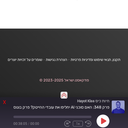
תקנון, תנאי שימוש ומדיניות פרטיות
-
הצהרת נגישות
-
שומרים על זכויות יוצרים
פודקאסט.ישראל 2023-2025 ©
חיות כיס Hayot Kiss
X
פרק 348: האם סוכני AI יחליפו את עובדי ההייטק? פרק בונוס
Play
00:38:05
/
00:00
1x
Fast
Rewind
Episode