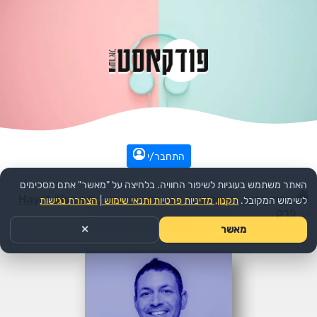
התחבר/י
האתר משתמש בעוגיות לשיפור החוויה. בלחיצה על "מאשר" אתם מסכימים
עמוד הבית
>>
עסקים
>>
הפודקאסט:
חיות כיס Hayot Kiss
לשימוש המקובל.
תקנון, מדיניות פרטיות ותנאי שימוש
|
הצהרת נגישות
>>
פרק
מאשר
✕