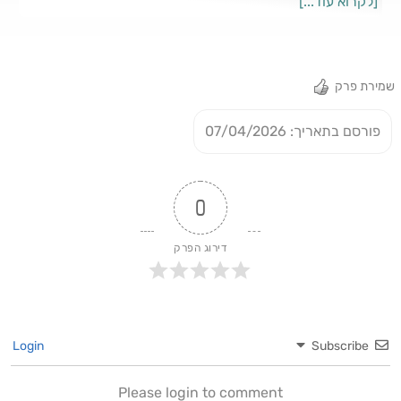
[לקרוא עוד...]
שאול אמסטרדמסקי; עורכת: ליהיא צדוק; מפיק: עדי אפרת; עורך
סאונד: טל וניג; מרואיין: רועי מן; תמונה: נתנאל טוביאס
שמירת פרק
פורסם בתאריך: 07/04/2026
0
דירוג הפרק
Login
Subscribe
Please login to comment