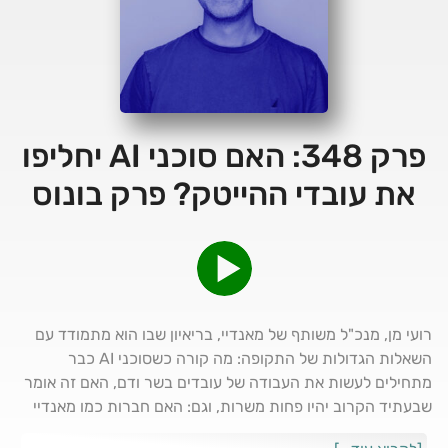
פרק 348: האם סוכני AI יחליפו
את עובדי ההייטק? פרק בונוס
רועי מן, מנכ"ל משותף של מאנדיי, בריאיון שבו הוא מתמודד עם
השאלות הגדולות של התקופה: מה קורה כשסוכני AI כבר
מתחילים לעשות את העבודה של עובדים בשר ודם, האם זה אומר
שבעתיד הקרוב יהיו פחות משרות, וגם: האם חברות כמו מאנדיי
עומדות להיפגע מהמהפכה הזו, או דווקא להרוויח ממנה מגיש: