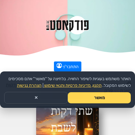
התחבר/י
האתר משתמש בעוגיות לשיפור החוויה. בלחיצה על "מאשר" אתם מסכימים
עמוד הבית
>>
דת ורוחני
>>
יהדות
>>
הפודקאסט:
שתי דקות
לשימוש המקובל.
תקנון, מדיניות פרטיות ותנאי שימוש
|
הצהרת נגישות
לשבת
>>
פרק
מאשר
✕