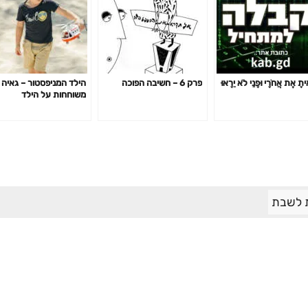
ִיתָ אֶת אֲחֹרָי וּפָנַי לֹא יֵרָאוּ
פרק 6 – חשיבה הפוכה
הילד המניפסטור – גאיה ו
משוחחות על הילד
המניפסטור ואיך מתנהגי
איתו
 לשבת