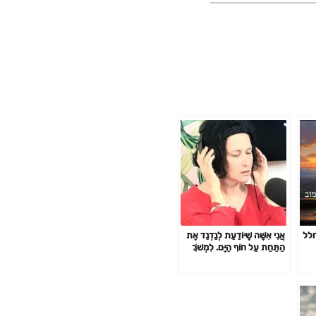
 מחלל
אֲנִי אִשָּׁה שֶׁיּוֹדַעַת לְנַדְנֵד אֶת
הַתַּחַת עַל חוֹף הַיָּם. לִמְשֹׁךְ
מַבָּטִים שֶׁל גְּבָרִים עֲשׂוּיִים
שְׁרִיר וְרוּחַ, כך המשוררת ללי
מיכאלי Lali Michaeli.