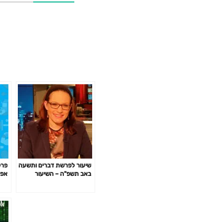
שיעור לפרשת דברים ותשעה
באב תשפ"ה – השיעור
אפק
השבועי של סיון רהב-מאיר
באי