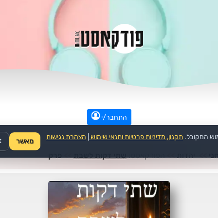
התחבר/י
וש המקובל.
תקנון, מדיניות פרטיות ותנאי שימוש
|
הצהרת נגישות
מאשר
✕
ני
>>
יהדות
>>
הפודקאסט:
שתי דקות לשבת
>>
פרק