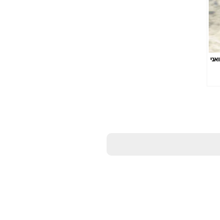
אני
ם