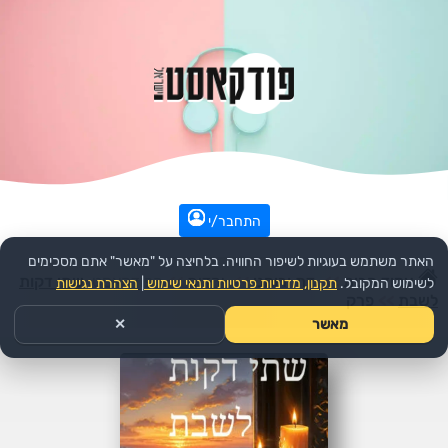
התחבר/י
האתר משתמש בעוגיות לשיפור החוויה. בלחיצה על "מאשר" אתם מסכימים
עמוד הבית
>>
דת ורוחני
>>
יהדות
>>
הפודקאסט:
שתי דקות
לשימוש המקובל.
תקנון, מדיניות פרטיות ותנאי שימוש
|
הצהרת נגישות
לשבת
>>
פרק
מאשר
✕