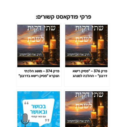
פרקי פודקאסט קשורים:
פרק 376 – "פסיק רישא
פרק 374 – מושג הלכתי
דרבנן" – ההלכה למנהג
הנקרא "פסיק רישא בדרבנן"
הספרדים
ודוגמאות לרלוונטיות של דין
זה להלכה