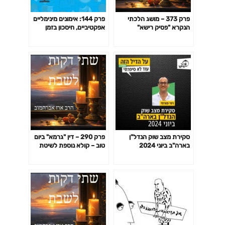
פרק 373 – מושג הלכתי
פרק 144: אימונים מינימליים
הנקרא "פסיק רישא"
אפקטיביים, חיסכון בזמן
באימון לפי המחקר ועוד
סקירת מצב שוק הנדל"ן
פרק 290 – דין "גרמא" ביום
בארה"ב ביוני 2024
טוב – קולא נוספת לשיטת
האשכנזים