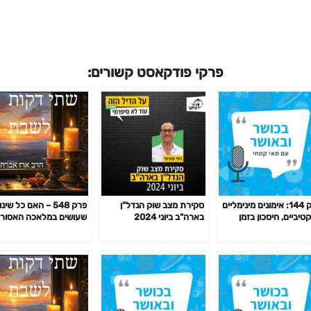
פרקי פודקאסט קשורים:
פרק 144: אימונים מינימליים
סקירת מצב שוק הנדל"ן
פרק 548 – האם כל שינו
טיביים, חיסכון בזמן
בארה"ב ביוני 2024
שעושים במלאכה האסור
מון לפי המחקר ועוד
מדרבנן יהיה מותר? (המ
לפרק הקודם)