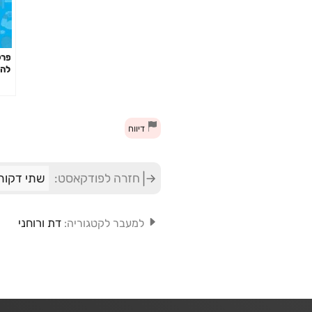
להק
ולמ
השר
של
דיווח
חזרה לפודקאסט:
שתי דקות
דת ורוחני
למעבר לקטגוריה: