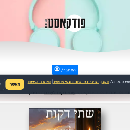
התחבר/י
וש המקובל.
תקנון, מדיניות פרטיות ותנאי שימוש
|
הצהרת נגישות
מאשר
✕
ני
>>
יהדות
>>
הפודקאסט:
שתי דקות לשבת
>>
פרק