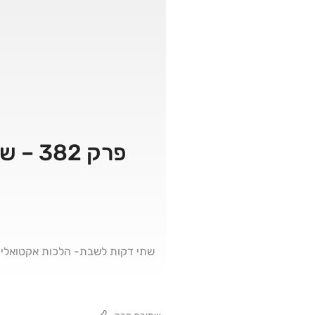
פרק 382 – שני אנשים שעושים יחד מלאכה אחת – חלק ראשון
שתי דקות לשבת- הלכות אקטואליו