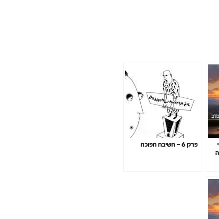
י
פרק 6 – חשיבה הפוכה
ה
שך