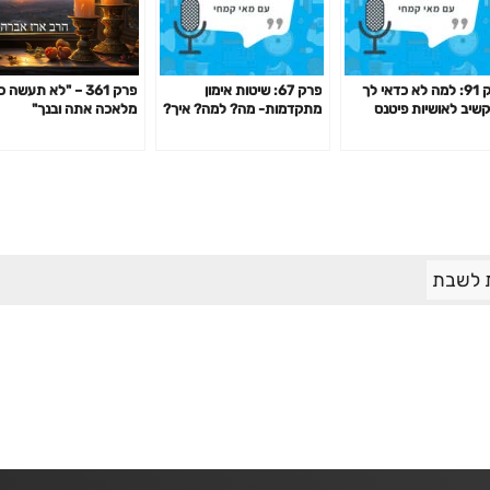
פרק 91: למה לא כדאי לך
פרק 67: שיטות אימון
פרק 361 – "לא תעשה 
שיב לאושיות פיטנס
מתקדמות- מה? למה? איך?
מלאכה אתה ובנך"
אמנים ומאמנות "מעוררי
האם כדאי? דרופ סט,
אה" כשמדובר בבריאות
פירמידה, צ'יטינג ועוד
ך?
 לשבת