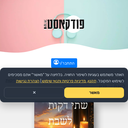
התחבר/י
האתר משתמש בעוגיות לשיפור החוויה. בלחיצה על "מאשר" אתם מסכימים
עמוד הבית
>>
דת ורוחני
>>
יהדות
>>
הפודקאסט:
שתי דקות
לשימוש המקובל.
תקנון, מדיניות פרטיות ותנאי שימוש
|
הצהרת נגישות
לשבת
>>
פרק
מאשר
✕