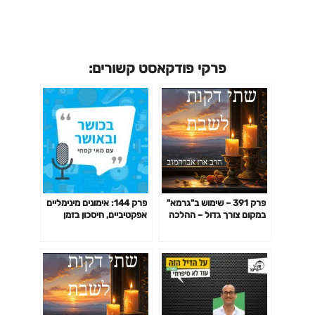
פרקי פודקאסט קשורים:
פרק 391 – שימוש ב"גרמא"
פרק 144: אימונים מינימליים
במקום צורך גדול – ההלכה
אפקטיביים, חיסכון בזמן
לאשכנזים
באימון לפי המחקר ועוד