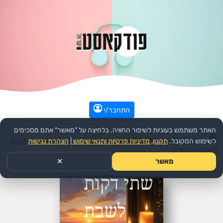
התחבר/י
האתר משתמש בעוגיות לשיפור החוויה. בלחיצה על "מאשר" אתם מסכימים
עמוד הבית
>>
דת ורוחני
>>
יהדות
>>
הפודקאסט:
שתי דקות
לשימוש המקובל.
תקנון, מדיניות פרטיות ותנאי שימוש
|
הצהרת נגישות
לשבת
>>
פרק
מאשר
✕