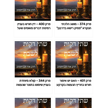
פרק 374 – מושג הלכתי
פרק 400 – דין חורש בעניין
הנקרא "פסיק רישא בדרבנן"
רמיסת דברים מאוסים שעל
ודוגמאות לרלוונטיות של דין
גבי הקרקע
זה להלכה
פרק 401 – האם יש איסור
פרק 344 – קולא מיוחדת
חורש בחריץ הנעשה בקרקע
בעניין שימוש בתוצר שנעשה
על ידי הולכת עגלה או
באיסור בשבת – עוד דוגמאות
אופניים
אקטואליות