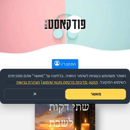
התחבר/י
האתר משתמש בעוגיות לשיפור החוויה. בלחיצה על "מאשר" אתם מסכימים
עמוד הבית
>>
דת ורוחני
>>
יהדות
>>
הפודקאסט:
שתי דקות
לשימוש המקובל.
תקנון, מדיניות פרטיות ותנאי שימוש
|
הצהרת נגישות
לשבת
>>
פרק
מאשר
✕