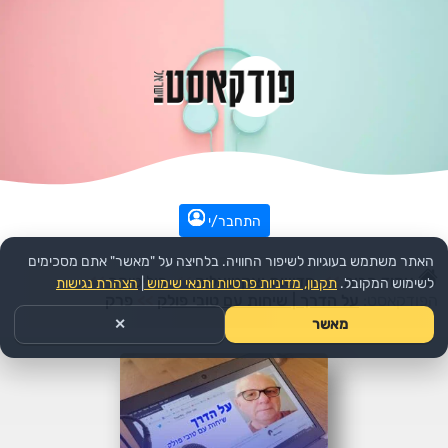
התחבר/י
האתר משתמש בעוגיות לשיפור החוויה. בלחיצה על "מאשר" אתם מסכימים
עמוד הבית
>>
חדשות ואקטואליה
>>
פוליטיקה
>>
לשימוש המקובל.
תקנון, מדיניות פרטיות ותנאי שימוש
|
הצהרת נגישות
הפודקאסט:
על הדרך | שיחות עם טובי פולק
>>
פרק
מאשר
✕