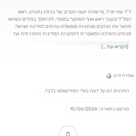
ד"ר עוזי ארד, מי שהיה יועצו הקרוב של בנימין נתניהו, ראש
המל"ל ובעבר ראש אגף המחקר במוסד, לא חוסך במילים כשהוא
מתאר את הנזקים שנתניהו וממשלתו גורמים למדינת ישראל:
מניסיון ההפיכה המשטרית להפקרות המדינית והחברתית ועד
למחדל הבלתי נתפס של המלחמה הנוכחית. בשיחה בהשתתפות
[לקרוא עוד...]
אסתי סגל הוא מדבר על מדדים שעל פיהם ניתן למדוד את
הידרדרותה של ישראל בכל תחומי החיים: מהביטחון לכלכלה,
מהמחקר למדע, מהחינוך לתרבות לאמנות ומעל הכל - המינויים
האיומים והשחיתות האישית והציבורית. הוא מבקש לשים לב
שמירת פרק
במיוחד לתופעת ההגירה ("ירידה") המתרחבת, בעיקר של כוחות
איכותיים בחברה ועל הוצאה מסיבית מהארץ של הון, וטוען
התכנים הם על דעת בעלי הפודקאסט בלבד.
שהתופעות האלה מסכנות את עצם קיומה של המדינה, שע"פ
מדדים בינלאומיים של גוף מחקרי שבודק דירוג מדינתי, נמצאת
יחד עם אוקראינה בסכנת התפרקות ממשית. ועדיין, הוא מאמין
פורסם בתאריך: 15/06/2024
שעוד לא עברנו את נקודת האל-חזור | לקמפיין התמיכה
בפודקאסט
0