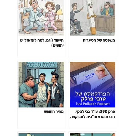
משפטה של הסיגריה
הייעוד (וגם, למה לעזאזל יש
יתושים)
פרק 390: עו"ד גבי לסקי,
מחיר החופש
חברת מרצ וח"כית לזמן קצר,
בשיחה בהשתתפות אסתי
סגל על מאבקים, זכויות אדם,
פוליטיקה, מחאה ודמוקרטיה.