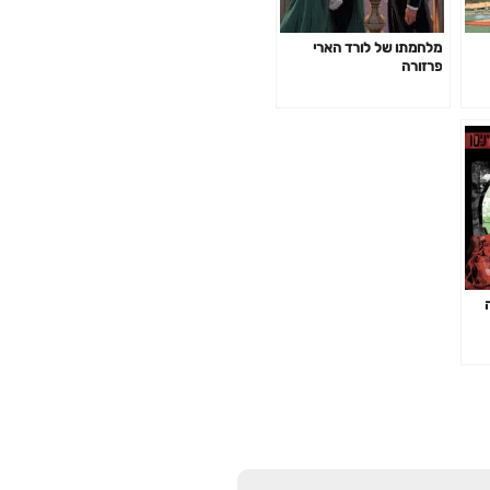
מלחמתו של לורד הארי
פרזורה
ה
F