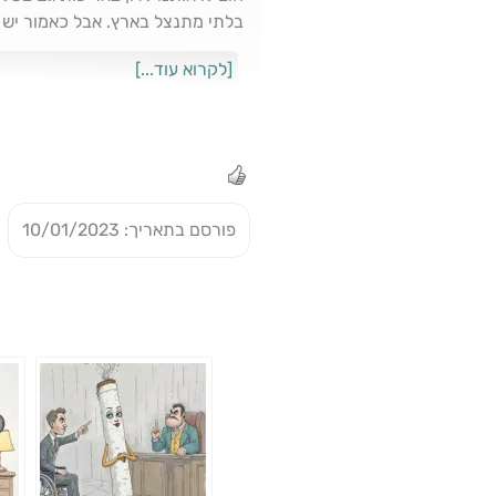
בלתי מתנצל בארץ. אבל כאמור יש ג
[לקרוא עוד...]
מוחלטת ברובה, אך ג'רמן מצידו רא
גם יחד וכתוצאה מכך יצרה לעצמה א
"ליל המתים החיים" נדמה להו שאי
סרט ז'אנר, הוא מהווה מראה מצמ
פורסם בתאריך: 10/01/2023