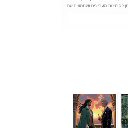
ן לקבוצות מעריצים ושמהווים את
מאסטר האוונגרדי דרק ג'רמן מ-1978, והשני הוא הקלאסיקה האלמותית (תרתי משמע) "ליל
מן בחגיגות ה-25 שנים לכהונתה של אליזבת השנייה. בריטניה הייתה באופוריה
ייתה ונפילתה של תרבות הפאנק
 מצמרר שלא נראה לפני כן. את
בים המודרניים ושיותר משהוא
חריה. <>