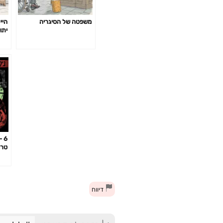
משפטה של הסיגריה
היי
יתו
6 
ing
lms
דיווח