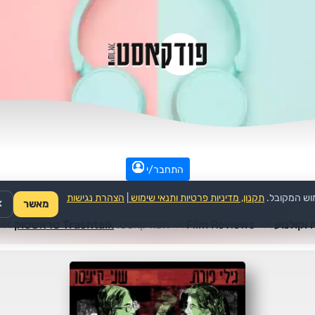
התחבר/י
וש המקובל.
תקנון, מדיניות פרטיות ותנאי שימוש
|
הצהרת נגישות
מאשר
✕
ה וקולנוע
>>
Film Reviews
>>
הפודקאסט:
Trashtalk טראשטוק
>>