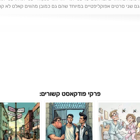
ם שני סרטים אפוקליפטיים במיוחד שהם גם כמובן מהווים קאלט לא קט
התירוץ לדיונים הללו! הראשון הוא "ג'ובילי" של ה
המתים החיים" של ג'ורג' רומרו מ-1968. את "ג'ובילי" יצר ג'ר
ה רק סיאוב וערכים ריקים מתוכן בכל מקום. היצירה שלו ניבאה את על
והבים ושונאים בו זמנית, בסרט שמציג את רחובותיה של לונדון באופן
ן באמת צורך להציג - מה לא נאמר על הסרט שהוא החלוץ של סרטי הזומ
ררת ומבהילה לחברה האמריקאית של אותה תקופה, ונדמה שגם הרבה א
פרקי פודקאסט קשורים: