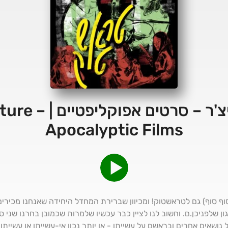
41 – דאבל פיצ'ר – ס
Apocalyptic Films
וף סוף) גם לטראשטוק! ומכיוון שברירת המחדל היחידה שאנחנו מכירים
ון שלפניכן.ם. וחשוב לנו לציין כבר עכשיו שלמרות שכמובן בחרנו שני
 נושאים אחרים ובראשם על עשייתו - או יותר נכון אי-עשייתו או עשייתו