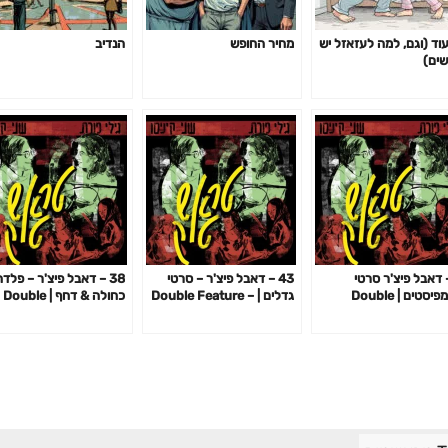
עוד (וגם, למה לעזאזל יש
מחיר החופש
הנדיב
שים)
– דאבל פיצ'ר סרטי
43 – דאבל פיצ'ר – סרטי
38 – דאבל פיצ'ר – פלד
טרמפיסטים | Double
גדלים | Double Feature –
כחולה & דחף | Double
eature – Blue Steel &
Size Films
Feature Hitchhik
Impulse
Fi