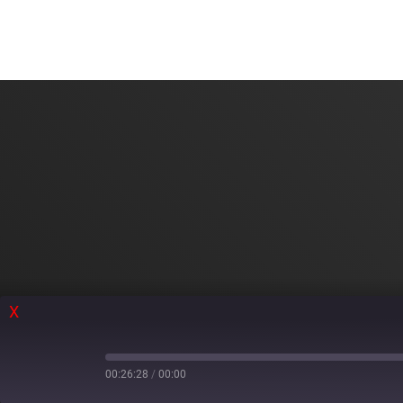
X
00:26:28
/
00:00