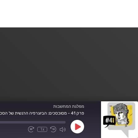
מפלגת המחשבות
פרק 41 - מסוכסכים: הביוגרפיה הרגשית של הסכסוך
Play
1x
Fast
Mute/Unmute
Rewind
Episode
Forward
Episode
10