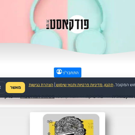
התחבר/י
וש המקובל.
תקנון, מדיניות פרטיות ותנאי שימוש
|
הצהרת נגישות
מאשר
✕
ואקטואליה
>>
פוליטיקה
>>
הפודקאסט:
מפלגת המחשבות
>>
פרק