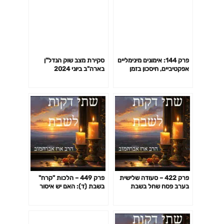
פרק 144: אימונים מינימליים
סקירת מצב שוק הנדל"ן
אפקטיביים, חיסכון בזמן
בארה"ב ביוני 2024
באימון לפי המחקר ועוד
פרק 422 – סעודה שלישית
פרק 449 – הלכות "קרח"
בערב פסח שחל בשבת
בשבת (ד): האם יש איסור
להכין קוביות קרח בשבת?