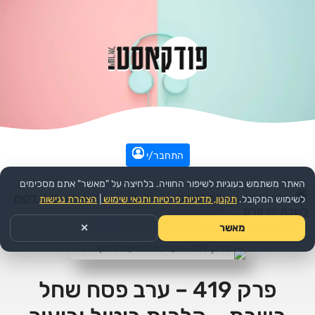
התחבר/י
האתר משתמש בעוגיות לשיפור החוויה. בלחיצה על "מאשר" אתם מסכימים
עמוד הבית
>>
דת ורוחני
>>
יהדות
>>
הפודקאסט:
שתי דקות
לשימוש המקובל.
תקנון, מדיניות פרטיות ותנאי שימוש
|
הצהרת נגישות
לשבת
>>
פרק
מאשר
✕
פרק 419 – ערב פסח שחל