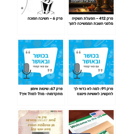
פרק 412 – הפעלת השקיה
פרק 6 – חשיבה הפוכה
מלפני השבת הממשיכה לתוך
השבת
פרק 91: למה לא כדאי לך
פרק 67: שיטות אימון
להקשיב לאושיות פיטנס
מתקדמות- מה? למה? איך?
ולמאמנים ומאמנות "מעוררי
האם כדאי? דרופ סט,
השראה" כשמדובר בבריאות
פירמידה, צ'יטינג ועוד
שלך?