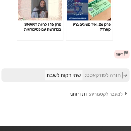
פרק 26: איך משיגים גרין
פרק 16 I להיות SMART
קארד?
בכדורשת עם פסיכולוגית
הספורט עידית יוחאי קוגל
דיווח
חזרה לפודקאסט:
שתי דקות לשבת
דת ורוחני
למעבר לקטגוריה: