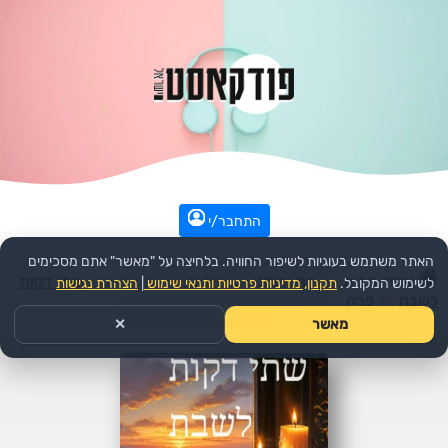
התחבר/י
האתר משתמש בעוגיות לשיפור החוויה. בלחיצה על "מאשר" אתם מסכימים
עמוד הבית
>>
דת ורוחני
>>
יהדות
>>
הפודקאסט:
שתי דקות
לשימוש המקובל.
תקנון, מדיניות פרטיות ותנאי שימוש
|
הצהרת נגישות
לשבת
>>
פרק
מאשר
✕