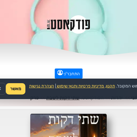
התחבר/י
וש המקובל.
תקנון, מדיניות פרטיות ותנאי שימוש
|
הצהרת נגישות
מאשר
✕
ני
>>
יהדות
>>
הפודקאסט:
שתי דקות לשבת
>>
פרק