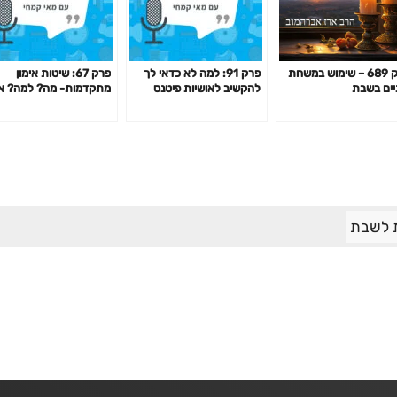
פרק 689 – שימוש במשחת
פרק 91: למה לא כדאי לך
פרק 67: שיטות אימון
יים בשבת
להקשיב לאושיות פיטנס
מתקדמות- מה? למה? א
ולמאמנים ומאמנות "מעוררי
האם כדאי? דרופ סט,
השראה" כשמדובר בבריאות
פירמידה, צ'יטינג ועוד
שלך?
 לשבת