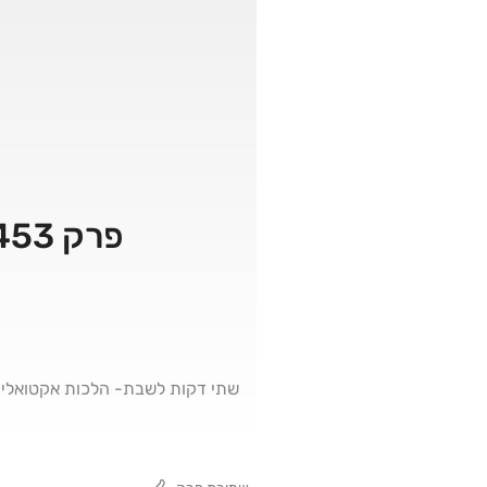
פרק 453 – מברשת שיניים המיוחדת לשבת – המשך
שתי דקות לשבת- הלכות אקטואליו