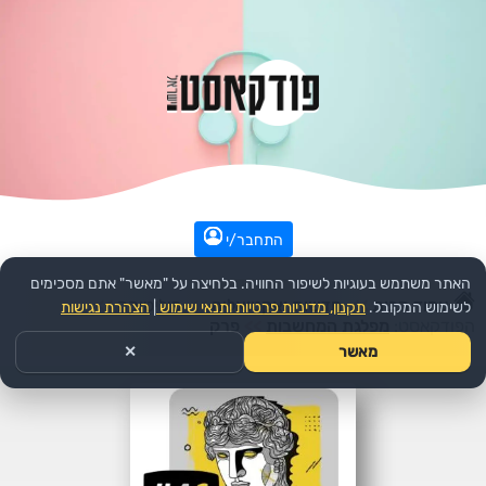
התחבר/י
האתר משתמש בעוגיות לשיפור החוויה. בלחיצה על "מאשר" אתם מסכימים
עמוד הבית
>>
חדשות ואקטואליה
>>
פוליטיקה
>>
לשימוש המקובל.
תקנון, מדיניות פרטיות ותנאי שימוש
|
הצהרת נגישות
הפודקאסט:
מפלגת המחשבות
>>
פרק
מאשר
✕