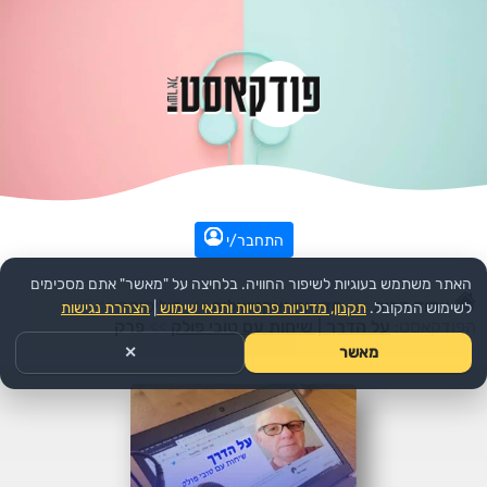
התחבר/י
האתר משתמש בעוגיות לשיפור החוויה. בלחיצה על "מאשר" אתם מסכימים
עמוד הבית
>>
חדשות ואקטואליה
>>
פוליטיקה
>>
לשימוש המקובל.
תקנון, מדיניות פרטיות ותנאי שימוש
|
הצהרת נגישות
הפודקאסט:
על הדרך | שיחות עם טובי פולק
>>
פרק
מאשר
✕