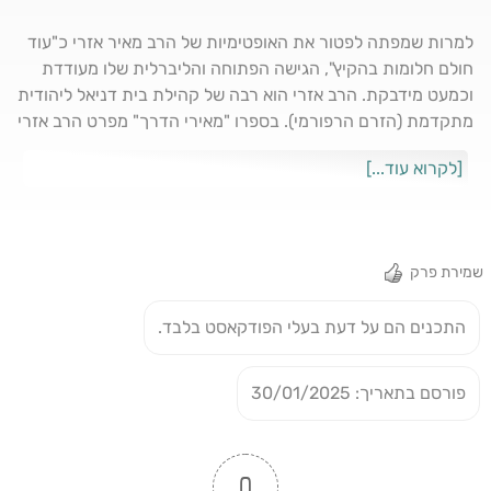
למרות שמפתה לפטור את האופטימיות של הרב מאיר אזרי כ"עוד
חולם חלומות בהקיץ", הגישה הפתוחה והליברלית שלו מעודדת
וכמעט מידבקת. הרב אזרי הוא רבה של קהילת בית דניאל ליהודית
מתקדמת (הזרם הרפורמי). בספרו "מאירי הדרך" מפרט הרב אזרי
את עקרונות הזרם הרפורמי ביהדות, היהדות המתקדמת – זרם
[לקרוא עוד...]
שלדבריו מקיף בין 6 ל-8 אחוזים מכלל היהודים החיים בישראל
(לא מעט, בהתחשב בהיקף הכללי של האוכלוסייה ובעיקר בתרגום
הפליטי הנבחר שלה). הרב אזרי משוכנע שהדרך שהוא מציג
ומציע יוכל להיות גם בעל השפעה ליברלית פוליטית, חברתית וגם
שמירת פרק
מדינית. גבע קרא-עוז, שמקורב לקהילה וגם חגג לבנו בכורו בר
מצווה בבית דניאל, מצא בזרם הרפורמי את הצוהר ליהדות שהוא
התכנים הם על דעת בעלי הפודקאסט בלבד.
לא מתכחש אליה, שלא כמו היהדות האורתודוכסית שדוחה אותו
(כמו את רובנו). יצאנו מעט אופטימיים, מה אתם יודעים. מוזמנים
לשיחה שהוקלטה באולפן הרצאות מהכורסא
פורסם בתאריך: 30/01/2025
0