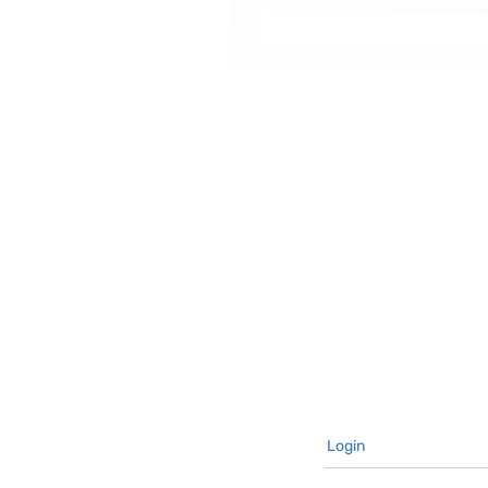
אתגרים הרבים וחן ציינה את
יכנון- לעבוד מסודר ושירות לקוחות נדיב. הצטרפו אלינו לפרק
Login