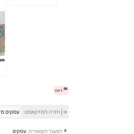
על עבאס וארדואן | אלחנן
גרונר
משפ
דיווח
חזרה לפודקאסט:
עסקים מדב
עסקים
למעבר לקטגוריה: