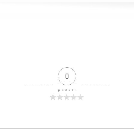
שלנו שאלתי מה הן חמשת הדברים שעזרו למותג להצליח ולהתגבר על ה
הנקודות הבאות: התמדה ונחישות, נכונות לקבל עזרה, כלל ה 90%, ניהול ות
 לניהול מותג בתנאים מאתגרים.
0
דירוג הפרק