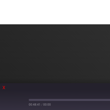
X
00:48:41
/
00:00