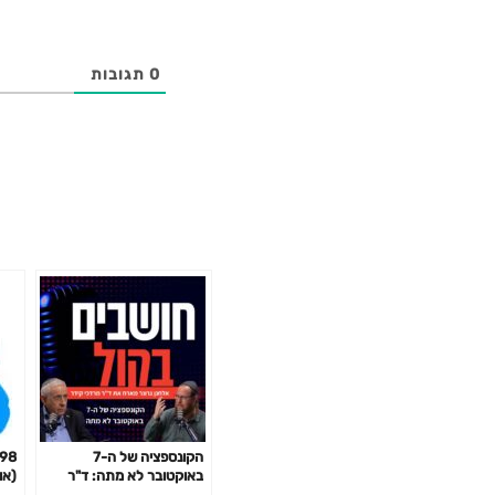
0
תגובות
הקונספציה של ה-7
באוקטובר לא מתה: ד"ר
(אודי
מרדכי קידר חושף את האמת