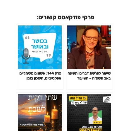
פרקי פודקאסט קשורים:
שיעור לפרשת דברים ותשעה
פרק 144: אימונים מינימליים
באב תשפ"ה – השיעור
אפקטיביים, חיסכון בזמן
השבועי של סיון רהב-מאיר
באימון לפי המחקר ועוד