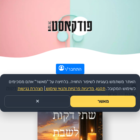
התחבר/י
האתר משתמש בעוגיות לשיפור החוויה. בלחיצה על "מאשר" אתם מסכימים
עמוד הבית
>>
דת ורוחני
>>
יהדות
>>
הפודקאסט:
שתי דקות
לשימוש המקובל.
תקנון, מדיניות פרטיות ותנאי שימוש
|
הצהרת נגישות
לשבת
>>
פרק
מאשר
✕