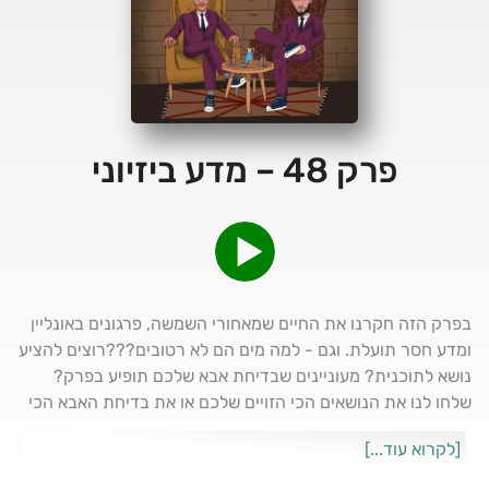
פרק 48 – מדע ביזיוני
בפרק הזה חקרנו את החיים שמאחורי השמשה, פרגונים באונליין
ומדע חסר תועלת. וגם - למה מים הם לא רטובים???רוצים להציע
נושא לתוכנית? מעוניינים שבדיחת אבא שלכם תופיע בפרק?
שלחו לנו את הנושאים הכי הזויים שלכם או את בדיחת האבא הכי
מזעזעת שלכם לאינסטגרם ואולי תככבו באחד הפרקים של
[לקרוא עוד...]
דיקינגס! עיקבו אחרינו בטיקטוק, באינסטגרם, ביוטיוב ותשארו
מעודכנים לגבי כל מה שדיקינגס. על השיר שהוצאנו כבר