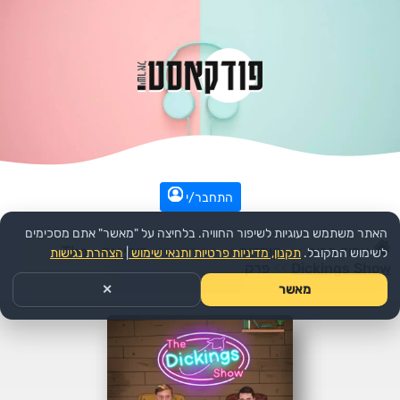
התחבר/י
האתר משתמש בעוגיות לשיפור החוויה. בלחיצה על "מאשר" אתם מסכימים
עמוד הבית
>>
קומדיה
>>
הפודקאסט:
דיקינגס - The
לשימוש המקובל.
תקנון, מדיניות פרטיות ותנאי שימוש
|
הצהרת נגישות
Dickings Show
>>
פרק
מאשר
✕