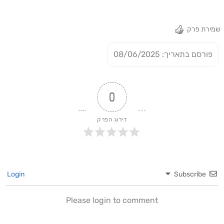
שדיקינגס. על השיר שהוצאנו כבר שמעתם?כל הלינקים שלנו:
https://linktr.ee/TheD_KingsShowIL
שמירת פרק
פורסם בתאריך: 08/06/2025
0
דירוג הפרק
Login
Subscribe
Please login to comment