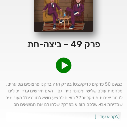
פרק 49 – ביצה-חת
כמעט 50 פרקים לדיקינגס! בפרק הזה בדקנו פרצופים מכוערים,
מלחמות עולם שלישי ומטוסי נייר.וגם - האם חירשים עדיין יכולים
לזכור יצירות מוזיקליות?? רוצים להציע נושא לתוכנית? מעוניינים
שבדיחת אבא שלכם תופיע בפרק? שלחו לנו את הנושאים הכי
הזויים שלכם או את בדיחת האבא הכי מזעזעת שלכם לאינסטגרם
[לקרוא עוד...]
או לטיקטוק ואולי תככבו באחד הפרקים של דיקינגס!עיקבו אחרינו
בטיקטוק, באינסטגרם, ביוטיוב ותשארו מעודכנים לגבי כל מה