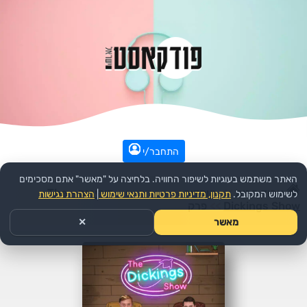
התחבר/י
האתר משתמש בעוגיות לשיפור החוויה. בלחיצה על "מאשר" אתם מסכימים
עמוד הבית
>>
קומדיה
>>
הפודקאסט:
דיקינגס - The
לשימוש המקובל.
תקנון, מדיניות פרטיות ותנאי שימוש
|
הצהרת נגישות
Dickings Show
>>
פרק
מאשר
✕