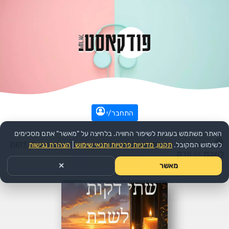
התחבר/י
האתר משתמש בעוגיות לשיפור החוויה. בלחיצה על "מאשר" אתם מסכימים
עמוד הבית
>>
דת ורוחני
>>
יהדות
>>
הפודקאסט:
שתי דקות
לשימוש המקובל.
תקנון, מדיניות פרטיות ותנאי שימוש
|
הצהרת נגישות
לשבת
>>
פרק
מאשר
✕