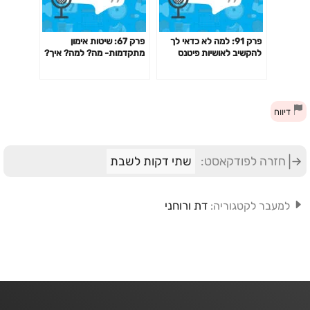
פרק 91: למה לא כדאי לך
פרק 67: שיטות אימון
להקשיב לאושיות פיטנס
מתקדמות- מה? למה? איך?
ולמאמנים ומאמנות "מעוררי
האם כדאי? דרופ סט,
השראה" כשמדובר בבריאות
פירמידה, צ'יטינג ועוד
שלך?
דיווח
חזרה לפודקאסט:
שתי דקות לשבת
דת ורוחני
למעבר לקטגוריה: