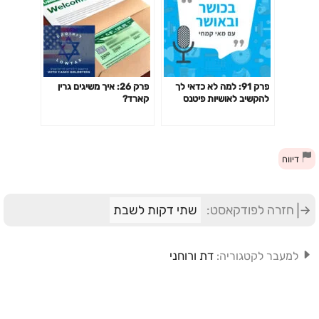
פרק 91: למה לא כדאי לך
פרק 26: איך משיגים גרין
להקשיב לאושיות פיטנס
קארד?
ולמאמנים ומאמנות "מעוררי
השראה" כשמדובר בבריאות
שלך?
דיווח
חזרה לפודקאסט:
שתי דקות לשבת
דת ורוחני
למעבר לקטגוריה: