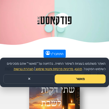
התחבר/י
האתר משתמש בעוגיות לשיפור החוויה. בלחיצה על "מאשר" אתם מסכימים
עמוד הבית
>>
דת ורוחני
>>
יהדות
>>
הפודקאסט:
שתי דקות
לשימוש המקובל.
תקנון, מדיניות פרטיות ותנאי שימוש
|
הצהרת נגישות
לשבת
>>
פרק
מאשר
✕