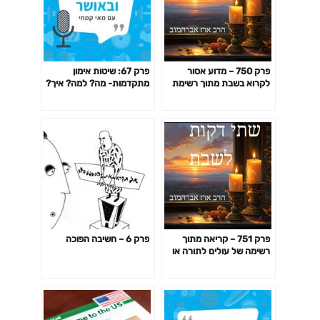
פרק 750 – מדוע אסור
פרק 67: שיטות אימון
לקרוא בשבת מתוך רשימת
מתקדמות- מה? למה? איך?
מנות שאני רוצה להגיש? חלק
האם כדאי? דרופ סט,
א'
פירמידה, צ'יטינג ועוד
פרק 751 – קריאה מתוך
פרק 6 – חשיבה הפוכה
רשימה של עולים לתורה או
קריאה בשיעור מתוך רשימה
של מקורות