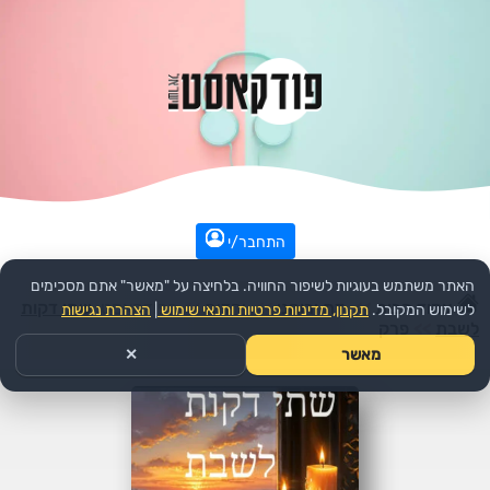
התחבר/י
האתר משתמש בעוגיות לשיפור החוויה. בלחיצה על "מאשר" אתם מסכימים
עמוד הבית
>>
דת ורוחני
>>
יהדות
>>
הפודקאסט:
שתי דקות
לשימוש המקובל.
תקנון, מדיניות פרטיות ותנאי שימוש
|
הצהרת נגישות
לשבת
>>
פרק
מאשר
✕