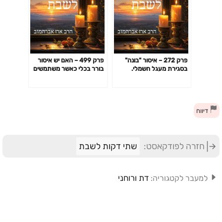
פרק 272 – איסור "בונה"
פרק 499 – האם יש איסור
בסגירת מעגל חשמלי.
בורר בכלי כאשר משתמשים
הקדמה שניה: מדוע אסור
במלחיה שיש בתוכה גם
לתפור בשבת אבל מותר
גרגירי אורז?
לסגור רוכסן?
דיווח
חזרה לפודקאסט:
שתי דקות לשבת
דת ורוחני
למעבר לקטגוריה: