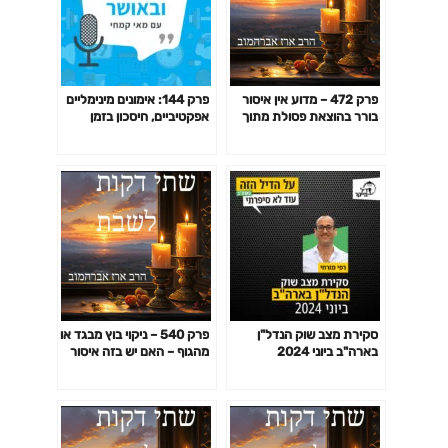
פרק 472 – מדוע אין איסור
פרק 144: אימונים מינימליים
בורר בהוצאת פסולת מתוך
אפקטיביים, חיסכון בזמן
הצלחת שאני רוצה אותה
באימון לפי המחקר ועוד
עכשיו?
סקירת מצב שוק הנדל"ן
פרק 540 – ניקוי בוץ מבגד או
בארה"ב ביוני 2024
מהגוף – האם יש בזה איסור
טוחן