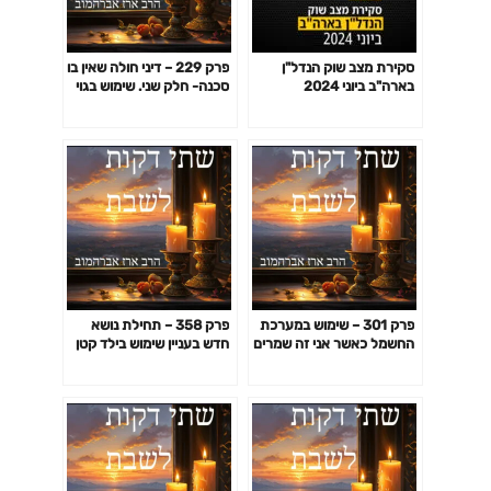
סקירת מצב שוק הנדל"ן
פרק 229 – דיני חולה שאין בו
בארה"ב ביוני 2024
סכנה- חלק שני. שימוש בגוי
לצורך חולה שאין בו סכנה
פרק 301 – שימוש במערכת
פרק 358 – תחילת נושא
החשמל כאשר אני זה שמרים
חדש בעניין שימוש בילד קטן
את מפסק הפחת אצלי בארון
לצורך חילול שבת – הקדמה
החשמל לצורך חולה שיש בו
סכנה