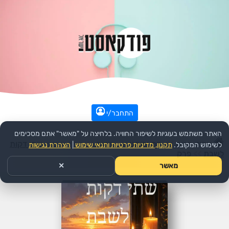
התחבר/י
האתר משתמש בעוגיות לשיפור החוויה. בלחיצה על "מאשר" אתם מסכימים
עמוד הבית
>>
דת ורוחני
>>
יהדות
>>
הפודקאסט:
שתי דקות
לשימוש המקובל.
תקנון, מדיניות פרטיות ותנאי שימוש
|
הצהרת נגישות
לשבת
>>
פרק
מאשר
✕