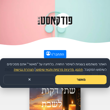
התחבר/י
האתר משתמש בעוגיות לשיפור החוויה. בלחיצה על "מאשר" אתם מסכימים
עמוד הבית
>>
דת ורוחני
>>
יהדות
>>
הפודקאסט:
שתי דקות
לשימוש המקובל.
תקנון, מדיניות פרטיות ותנאי שימוש
|
הצהרת נגישות
לשבת
>>
פרק
מאשר
✕