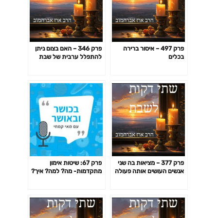
פרק 497 – איסור ברירה
פרק 346 – האם בצום ניתן
בכלים
להתפלל ערבית של שבת
מוקדמת ולקדש מיד לאחר
כן?
פרק 377 – מציאות בה שני
פרק 67: שיטות אימון
אנשים העושים אותה פעולה
מתקדמות- מה? למה? איך?
אבל כל אחד עובר על איסור
האם כדאי? דרופ סט,
אחר
פירמידה, צ'יטינג ועוד