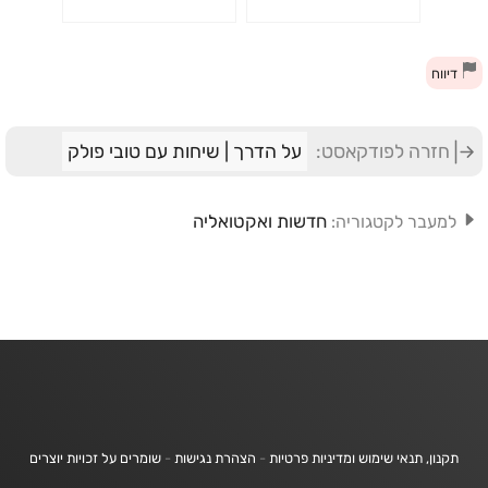
התפרקות החברה ואיך
להקדים את ה”דמוקרטית”
משקמים אותה ועל שאריות
וגם על חוק השבות. שיחה
התקווה לריפוי. הפודקאסט
רביעית. הפודקאסט של טובי
דיווח
של טובי פולק
פולק
חזרה לפודקאסט:
על הדרך | שיחות עם טובי פולק
חדשות ואקטואליה
למעבר לקטגוריה:
תקנון, תנאי שימוש ומדיניות פרטיות
-
הצהרת נגישות
-
שומרים על זכויות יוצרים