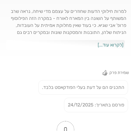
למרות חילוקי הדעות שחוזרים על עצמם מדי שיחה, נראה שרב
המשותף על השונה בין המארח לאורח - במקרה הזה הפילוסוף
פרופ' אבי שגיא. כי בעוד שאין מחלוקת אמיתית על העובדות,
הניתוח שלהן, התובנות והמסקנות שונות ובמקרים רבים גם
מנוגדות. שגיא טוען שהמחאה חיה וקיימת ומבעבעת, למרות
[לקרוא עוד...]
שההפגנות והמחאות פסקו כמעט לחלוטין; הם גם ממשיך
להתעקש על הפרדה בין חלקי החברה השונים ומייצגים הפוליטיים
שלהם; הוא משוכנע שגם אם התחושה הכללית היא שונה,
השינויים אכן מתחוללים מתחת לפני השטח ובבוא היום יבשילו
שמירת פרק
לתמורות גלויות. הוא מסכים עם הקביעה שהדמוקרטיה המקומית
התערערה מאוד, אבל בכל זאת ולמרות הכל - אנחנו עדיין לא
התכנים הם על דעת בעלי הפודקאסט בלבד.
דיקטטורה. והראיה: אנחנו עדיין יכולים לדבר עליה. מוזמנים
לשיחה נוספת, נוקבת ולעיתים גם סוערת
פורסם בתאריך: 24/12/2025
0