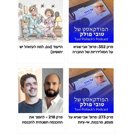
פרק 352: פרופ’ אבי שגיא
הייעוד (וגם, למה לעזאזל יש
על הסולידריות של החברה
יתושים)
במלחמה, ההתגייסות
האזרחית הפנטסטית והדילוג
מעל ראשיהם של
הפוליטיקאים. הפודקאסט של
טובי פולק
פרק 273: פרופ’ אבי שגיא על
פרק 218 – להפוך את
מצפון, סרבנות, אי-ציות
ההכנסה השנתית להכנסה
אזרחי ועל ארגז הכלים של
חודשית – שגיא שני
האזרחים במאבק מול עריצות