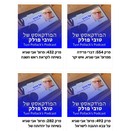
השלטון. פרק שלישי בסדרה.
הפודקאסט של טובי פולק
פרק 554: דברי פרידה
פרק 432: פרופ' אבי שגיא
מפרופ' אבי שגיא, איש יקר
בשיחה לקראת ראש השנה
ואורח קבוע בפודקאסט,
ויום השנה לשבעה באוקטובר.
שהלך לעולמו בסוף השבוע.
על האסון, ההפקרה, הרוע,
וגם כמה מילים לקראת
האלימות; וגם על המאבק
הפריימריז בדמוקרטים.
והתקווה. הפודקאסט של טובי
הפודקאסט של טובי פולק
פולק
פרק 492: פרופ' אבי שגיא
פרק 282: פרופ’ אבי שגיא
על צבא ההגנה לישראל
בשיחה על יהדותה של
שאיבד הרבה מייעודו, על
המדינה, האם ”יהודית” יכולה