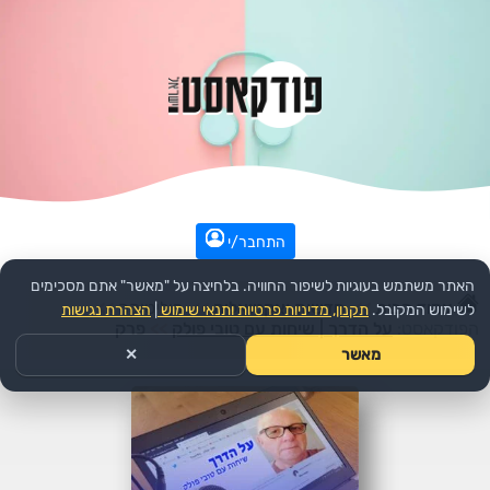
התחבר/י
האתר משתמש בעוגיות לשיפור החוויה. בלחיצה על "מאשר" אתם מסכימים
עמוד הבית
>>
חדשות ואקטואליה
>>
פוליטיקה
>>
לשימוש המקובל.
תקנון, מדיניות פרטיות ותנאי שימוש
|
הצהרת נגישות
הפודקאסט:
על הדרך | שיחות עם טובי פולק
>>
פרק
מאשר
✕