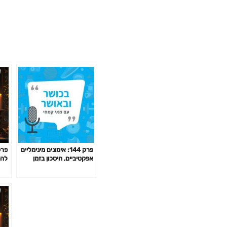
פרק 144: אימונים מינימליים
אפקטיביים, חיסכון בזמן
להי
באימון לפי המחקר ועוד
הנר