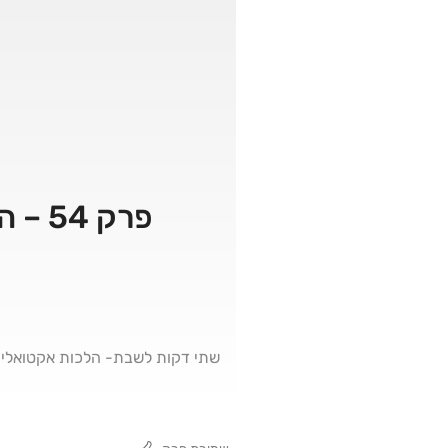
פרק 54 – הדלקת נרות ע"י הבעל, למשל כשהוא במילואים
שתי דקות לשבת- הלכות אקטואליו