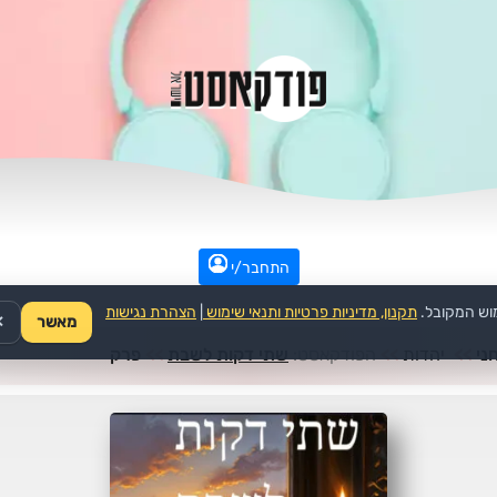
התחבר/י
וש המקובל.
תקנון, מדיניות פרטיות ותנאי שימוש
|
הצהרת נגישות
מאשר
✕
ני
>>
יהדות
>>
הפודקאסט:
שתי דקות לשבת
>>
פרק