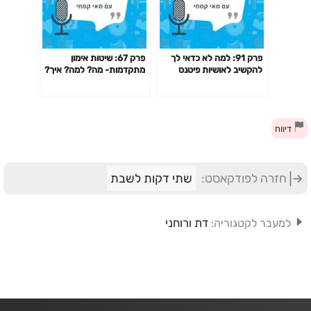
פרק 91: למה לא כדאי לך
פרק 67: שיטות אימון
להקשיב לאושיות פיטנס
מתקדמות- מה? למה? איך?
ולמאמנים ומאמנות "מעוררי
האם כדאי? דרופ סט,
השראה" כשמדובר בבריאות
פירמידה, צ'יטינג ועוד
שלך?
דיווח
חזרה לפודקאסט:
שתי דקות לשבת
דת ורוחני
למעבר לקטגוריה: