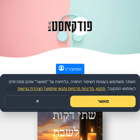
התחבר/י
האתר משתמש בעוגיות לשיפור החוויה. בלחיצה על "מאשר" אתם מסכימים
עמוד הבית
>>
דת ורוחני
>>
יהדות
>>
הפודקאסט:
שתי דקות
לשימוש המקובל.
תקנון, מדיניות פרטיות ותנאי שימוש
|
הצהרת נגישות
לשבת
>>
פרק
מאשר
✕