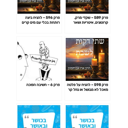
פרק 589 – שקדי מרק,
פרק 596 – להניח ביצה
קרוטונים, איטריות ושאר
רותחת בכלי עם מים קרים
ירקות בצלחת מרק רותחת
פרק 598 – להניח על פלטה
פרק 6 – חשיבה הפוכה
מאכל לא מבושל או נוזל קר
מתוך מטרה להסיר אותם
משם לפני שיתבשלו ("גזרת
הפשר")