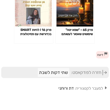
פרק 65 – "שמא יטה"
פרק 16 I להיות SMART
שימושים שאסור לעשותם
בכדורשת עם פסיכולוגית
לאור נרות שבת
הספורט עידית יוחאי קוגל
דיווח
חזרה לפודקאסט:
שתי דקות לשבת
דת ורוחני
למעבר לקטגוריה: