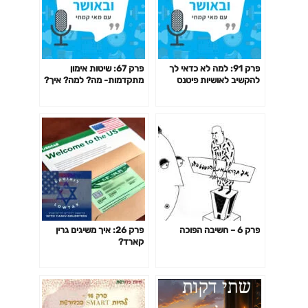
פרק 91: למה לא כדאי לך
פרק 67: שיטות אימון
להקשיב לאושיות פיטנס
מתקדמות- מה? למה? איך?
ולמאמנים ומאמנות "מעוררי
האם כדאי? דרופ סט,
השראה" כשמדובר בבריאות
פירמידה, צ'יטינג ועוד
שלך?
פרק 6 – חשיבה הפוכה
פרק 26: איך משיגים גרין
קארד?