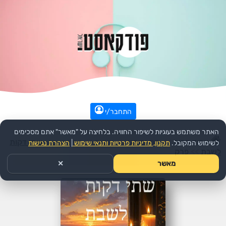
התחבר/י
האתר משתמש בעוגיות לשיפור החוויה. בלחיצה על "מאשר" אתם מסכימים
עמוד הבית
>>
דת ורוחני
>>
יהדות
>>
הפודקאסט:
שתי דקות
לשימוש המקובל.
תקנון, מדיניות פרטיות ותנאי שימוש
|
הצהרת נגישות
לשבת
>>
פרק
מאשר
✕