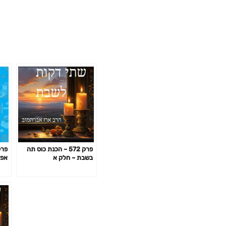
פרק 572 – הכנת כוס תה
בשבת – חלק א
אפק
באי