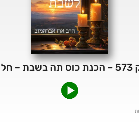
בת – חלק ב
ת