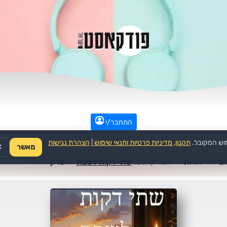
התחבר/י
וש המקובל.
תקנון, מדיניות פרטיות ותנאי שימוש
|
הצהרת נגישות
מאשר
✕
ני
>>
יהדות
>>
הפודקאסט:
שתי דקות לשבת
>>
פרק