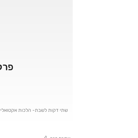
פרק 573 – הכנת כוס תה בש
שתי דקות לשבת- הלכות אקטואליו