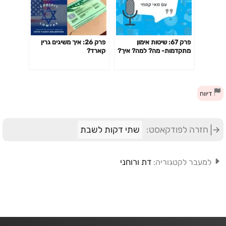
פרק 67: שיטות אימון
פרק 26: איך משיגים גרין
מתקדמות- מה? למה? איך?
קארד?
האם כדאי? דרופ סט,
פירמידה, צ'יטינג ועוד
דיווח
חזרה לפודקאסט:
שתי דקות לשבת
דת ורוחני
למעבר לקטגוריה: