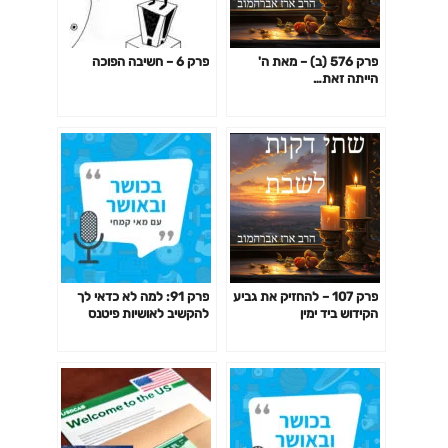
פרק 576 (ב) – מאת ה'
פרק 6 – חשיבה הפוכה
הייתה זאת…
פרק 107 – להחזיק את גביע
פרק 91: למה לא כדאי לך
הקידוש ביד ימין
להקשיב לאושיות פיטנס
ולמאמנים ומאמנות "מעוררי
השראה" כשמדובר בבריאות
שלך?