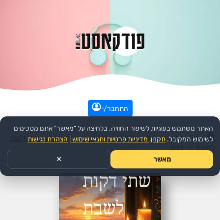
התחבר/י
האתר משתמש בעוגיות לשיפור החוויה. בלחיצה על "מאשר" אתם מסכימים
עמוד הבית
>>
דת ורוחני
>>
יהדות
>>
הפודקאסט:
שתי דקות
לשימוש המקובל.
תקנון, מדיניות פרטיות ותנאי שימוש
|
הצהרת נגישות
לשבת
>>
פרק
מאשר
✕