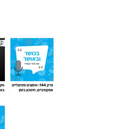
פרק 144: אימונים מינימליים
סקי
אפקטיביים, חיסכון בזמן
בארה
באימון לפי המחקר ועוד