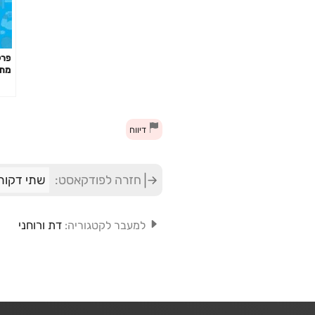
מתק
האם
פיר
דיווח
חזרה לפודקאסט:
שתי דקות
דת ורוחני
למעבר לקטגוריה: