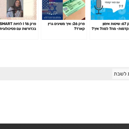
פרק 67: שיטות אימון
פרק 26: איך משיגים גרין
פרק 16 I להיות SMART
דמות- מה? למה? איך?
קארד?
בכדורשת עם פסיכולוגית
 כדאי? דרופ סט,
הספורט עידית יוחאי קוגל
מידה, צ'יטינג ועוד
 לשבת