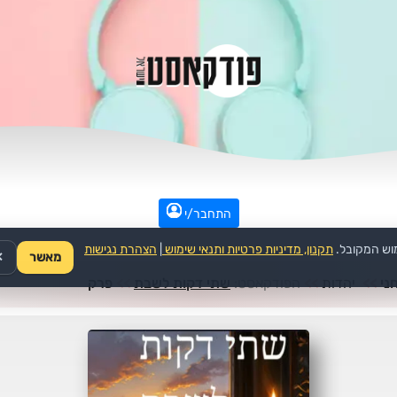
התחבר/י
וש המקובל.
תקנון, מדיניות פרטיות ותנאי שימוש
|
הצהרת נגישות
מאשר
✕
ני
>>
יהדות
>>
הפודקאסט:
שתי דקות לשבת
>>
פרק