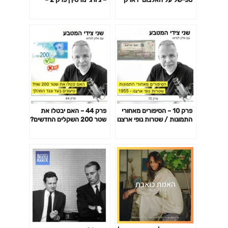
הורס' של ג'ורג' הריסון
העולם מצחיק, אז מקליטים
פרק 10 – הסיפורים מאחורי
פרק 44 – האם יבטלו את
התמונות / שטרות נופי ארצנו
שטר 200 השקלים החדשים?
– סדרה א' של בנק ישראל
/ טיעונים בעד ונגד המהלך
1955