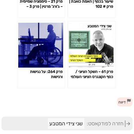
שיעור בכסף | האמת כואבת |
פרק 21 – סימפוניה שמיימית
פרק # 102
– ג'ורג' מרטין | פרק 3 –
ליברפול? איפה זה?
פרק 61 – השקל הציוני /
פרק 264: על נגישות
כסף הקונגרס הציוני העולמי
ורגישות
דיווח
חזרה לפודקאסט:
שני צידי המטבע