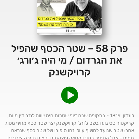
פרק 58 – שטר הכסף שהפיל
את הגרדום / מי היה ג׳ורג׳
קרויקשנק
לונדון, 1819 - בתקופה שבה זיוף שטרות היה שווה לגזר דין מוות,
קריקטוריסט נועז בשם ג’ורג’ קרויקשנק יצר שטר כסף מזויף מסוג
אחר: שטר שנועד לחשוף עוול. זהו סיפורו של שטר כסף שנראה
תמים - אבל הסתיר בתוכו מחאה עוצמתית, הצית סערה ציבורית,