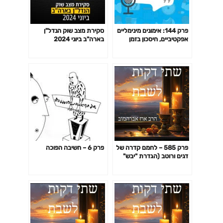
פרק 144: אימונים מינימליים
סקירת מצב שוק הנדל"ן
אפקטיביים, חיסכון בזמן
בארה"ב ביוני 2024
באימון לפי המחקר ועוד
פרק 585 – לחמם קדרה של
פרק 6 – חשיבה הפוכה
דגים ורוטב (הגדרת "יבש"
ו"לח")