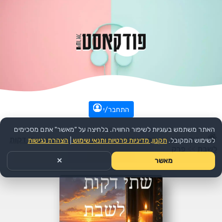
התחבר/י
האתר משתמש בעוגיות לשיפור החוויה. בלחיצה על "מאשר" אתם מסכימים
עמוד הבית
>>
דת ורוחני
>>
יהדות
>>
הפודקאסט:
שתי דקות
לשימוש המקובל.
תקנון, מדיניות פרטיות ותנאי שימוש
|
הצהרת נגישות
לשבת
>>
פרק
מאשר
✕