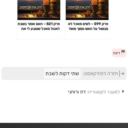
פרק 599 – לשים מאכל לא
פרק 821 – האם אסור בשבת
מבושל על האש סמוך מאוד
לאכול מאכל שצובע לי את
לצאת השבת
הפה? (למשל ארטיק או
מסטיק בצבע כחול)
דיווח
חזרה לפודקאסט:
שתי דקות לשבת
דת ורוחני
למעבר לקטגוריה: