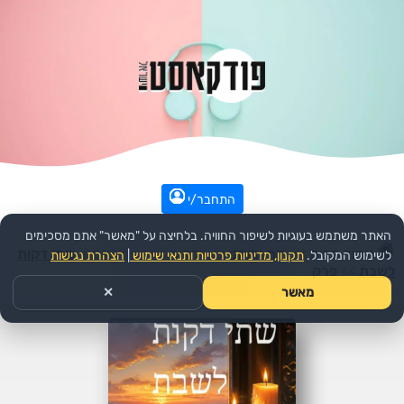
התחבר/י
האתר משתמש בעוגיות לשיפור החוויה. בלחיצה על "מאשר" אתם מסכימים
עמוד הבית
>>
דת ורוחני
>>
יהדות
>>
הפודקאסט:
שתי דקות
לשימוש המקובל.
תקנון, מדיניות פרטיות ותנאי שימוש
|
הצהרת נגישות
לשבת
>>
פרק
מאשר
✕