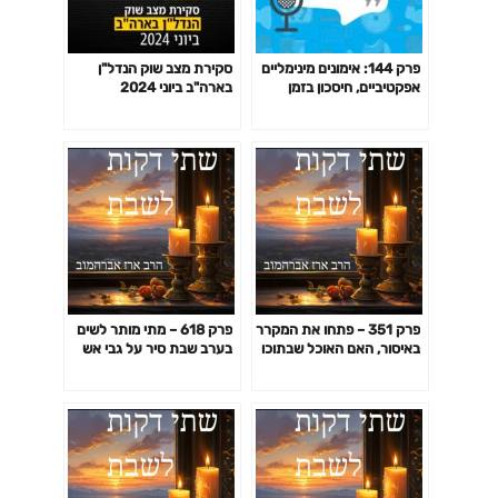
פרק 144: אימונים מינימליים
סקירת מצב שוק הנדל"ן
אפקטיביים, חיסכון בזמן
בארה"ב ביוני 2024
באימון לפי המחקר ועוד
פרק 351 – פתחו את המקרר
פרק 618 – מתי מותר לשים
באיסור, האם האוכל שבתוכו
בערב שבת סיר על גבי אש
מותר? האם מותר ליהנות
גלויה?
מאור שהדליקו בשבת בחדר
מדרגות