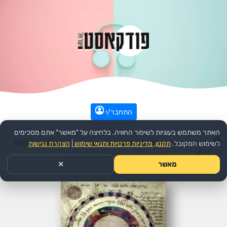
התחבר/י
האתר משתמש בעוגיות לשיפור החוויה. בלחיצה על "מאשר" אתם מסכימים
עמוד הבית
>>
חברה ותרבות
>>
הפודקאסט:
Kedma קדמא
לשימוש המקובל.
תקנון, מדיניות פרטיות ותנאי שימוש
|
הצהרת נגישות
>>
פרק
מאשר
✕