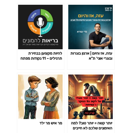
עזה, אז והיום | ארגון בוגרות
להיות מקצוען בבחירת
ובוגרי אוני' ת"א
תרגילים – 11 נקודות מפתח
פרק 141
יותר קשה = יותר טוב? למה
מר איש מר ילד
האימונים שלכם לא חייבים