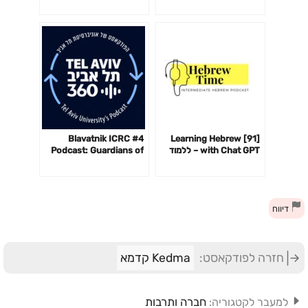
לשבור אתכם כדי לעבוד-
פרק 142
#4 Blavatnik ICRC
[91] Learning Hebrew
with Chat GPT – ללמוד
Podcast: Guardians of
עברית עם צ׳אט GPT
the Cyberspace with
Andy Ellis
דיווח
חזרה לפודקאסט:
Kedma קדמא
חברה ותרבות
למעבר לקטגוריה: