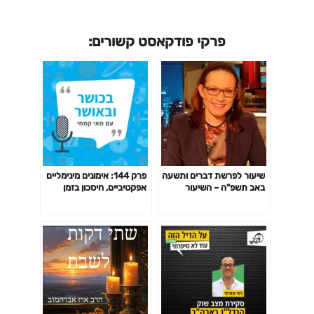
פרקי פודקאסט קשורים:
שיעור לפרשת דברים ותשעה
פרק 144: אימונים מינימליים
באב תשפ"ה – השיעור
אפקטיביים, חיסכון בזמן
השבועי של סיון רהב-מאיר
באימון לפי המחקר ועוד