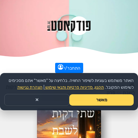
התחבר/י
האתר משתמש בעוגיות לשיפור החוויה. בלחיצה על "מאשר" אתם מסכימים
עמוד הבית
>>
דת ורוחני
>>
יהדות
>>
הפודקאסט:
שתי דקות
לשימוש המקובל.
תקנון, מדיניות פרטיות ותנאי שימוש
|
הצהרת נגישות
לשבת
>>
פרק
מאשר
✕