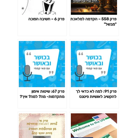
פרק 558 – הקדמה למלאכת
פרק 6 – חשיבה הפוכה
"מבשל"
פרק 91: למה לא כדאי לך
פרק 67: שיטות אימון
להקשיב לאושיות פיטנס
מתקדמות- מה? למה? איך?
ולמאמנים ומאמנות "מעוררי
האם כדאי? דרופ סט,
השראה" כשמדובר בבריאות
פירמידה, צ'יטינג ועוד
שלך?