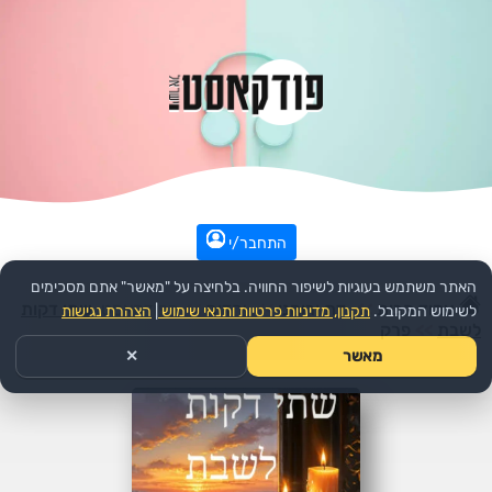
התחבר/י
האתר משתמש בעוגיות לשיפור החוויה. בלחיצה על "מאשר" אתם מסכימים
עמוד הבית
>>
דת ורוחני
>>
יהדות
>>
הפודקאסט:
שתי דקות
לשימוש המקובל.
תקנון, מדיניות פרטיות ותנאי שימוש
|
הצהרת נגישות
לשבת
>>
פרק
מאשר
✕