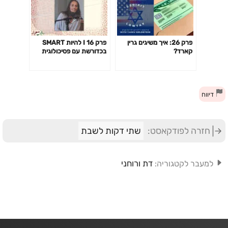
פרק 26: איך משיגים גרין
פרק 16 I להיות SMART
קארד?
בכדורשת עם פסיכולוגית
הספורט עידית יוחאי קוגל
דיווח
חזרה לפודקאסט:
שתי דקות לשבת
דת ורוחני
למעבר לקטגוריה: