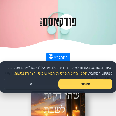
התחבר/י
האתר משתמש בעוגיות לשיפור החוויה. בלחיצה על "מאשר" אתם מסכימים
עמוד הבית
>>
דת ורוחני
>>
יהדות
>>
הפודקאסט:
שתי דקות
לשימוש המקובל.
תקנון, מדיניות פרטיות ותנאי שימוש
|
הצהרת נגישות
לשבת
>>
פרק
מאשר
✕