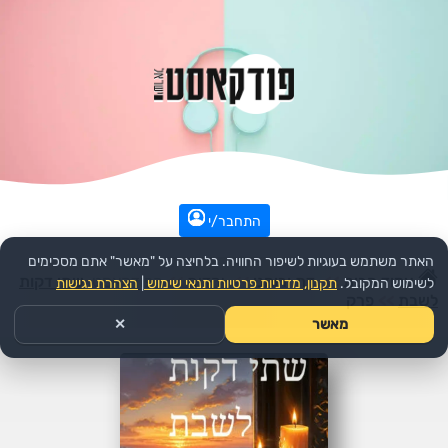
התחבר/י
האתר משתמש בעוגיות לשיפור החוויה. בלחיצה על "מאשר" אתם מסכימים
עמוד הבית
>>
דת ורוחני
>>
יהדות
>>
הפודקאסט:
שתי דקות
לשימוש המקובל.
תקנון, מדיניות פרטיות ותנאי שימוש
|
הצהרת נגישות
לשבת
>>
פרק
מאשר
✕