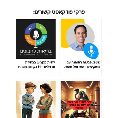
פרקי פודקאסט קשורים:
282: פגישה ראשונה עם
להיות מקצוען בבחירת
משקיעים – עשו ואל תעשו,
תרגילים – 11 נקודות מפתח
עם אדם פישר (Bessemer)
פרק 141