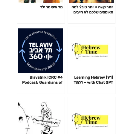
יותר קשה = יותר טוב? למה
מר איש מר ילד
האימונים שלכם לא חייבים
לשבור אתכם כדי לעבוד-
פרק 142
#4 Blavatnik ICRC
[91] Learning Hebrew
with Chat GPT – ללמוד
Podcast: Guardians of
עברית עם צ׳אט GPT
the Cyberspace with
Andy Ellis