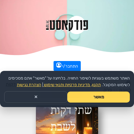
התחבר/י
האתר משתמש בעוגיות לשיפור החוויה. בלחיצה על "מאשר" אתם מסכימים
עמוד הבית
>>
דת ורוחני
>>
יהדות
>>
הפודקאסט:
שתי דקות
לשימוש המקובל.
תקנון, מדיניות פרטיות ותנאי שימוש
|
הצהרת נגישות
לשבת
>>
פרק
מאשר
✕