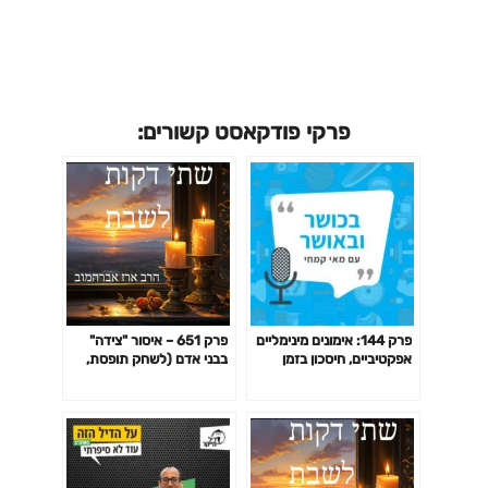
פרקי פודקאסט קשורים:
פרק 144: אימונים מינימליים
פרק 651 – איסור "צידה"
אפקטיביים, חיסכון בזמן
בבני אדם (לשחק תופסת,
באימון לפי המחקר ועוד
לשים תינוק בלול, לתפוס גנב
ועוד)