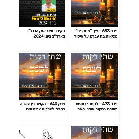
פרק 653 – איך "מתקנים"
סקירת מצב שוק הנדל"ן
מציאות בה עברנו על איסור
בארה"ב ביוני 2024
צידה בשבת
פרק 493 – לקחתי בטעות
פרק 643 – הקשר בין עשרה
פסולת במקום אוכל. האם
בטבת להלכות צידה ומה
עברתי על איסור?
אפשר ללמוד מזה לחיי היום
יום שלנו