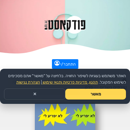
התחבר/י
האתר משתמש בעוגיות לשיפור החוויה. בלחיצה על "מאשר" אתם מסכימים
עמוד הבית
>>
קומדיה
>>
ראיונות קומדיה
>>
הפודקאסט:
לשימוש המקובל.
תקנון, מדיניות פרטיות ותנאי שימוש
|
הצהרת נגישות
שורפים גשרים
>>
פרק
מאשר
✕