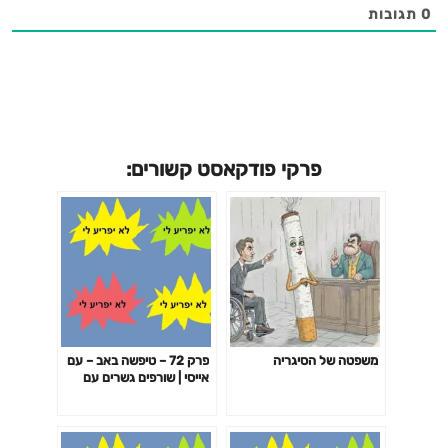
0
תגובות
פרקי פודקאסט קשורים:
משפטה של הסיגריה
פרק 72 – טיפשה באב – עם
אייסי | שורפים גשרים עם
איתי עמוס, נדב זלוטקין וקובי
שריקי