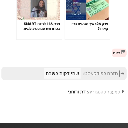
פרק 26: איך משיגים גרין
פרק 16 I להיות SMART
קארד?
בכדורשת עם פסיכולוגית
הספורט עידית יוחאי קוגל
דיווח
חזרה לפודקאסט:
שתי דקות לשבת
דת ורוחני
למעבר לקטגוריה: