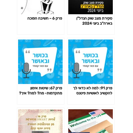
סקירת מצב שוק הנדל"ן
פרק 6 – חשיבה הפוכה
בארה"ב ביוני 2024
פרק 91: למה לא כדאי לך
פרק 67: שיטות אימון
להקשיב לאושיות פיטנס
מתקדמות- מה? למה? איך?
ולמאמנים ומאמנות "מעוררי
האם כדאי? דרופ סט,
השראה" כשמדובר בבריאות
פירמידה, צ'יטינג ועוד
שלך?