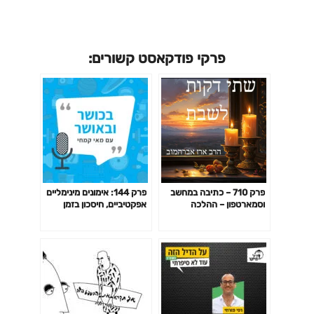
פרקי פודקאסט קשורים:
פרק 710 – כתיבה במחשב
פרק 144: אימונים מינימליים
וסמארטפון – ההלכה
אפקטיביים, חיסכון בזמן
באימון לפי המחקר ועוד