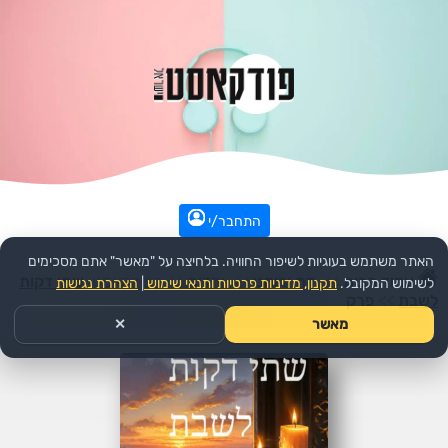
התחבר/י
האתר משתמש בעוגיות לשיפור החוויה. בלחיצה על "מאשר" אתם מסכימים
עמוד הבית
>>
דת ורוחני
>>
יהדות
>>
הפודקאסט:
שתי דקות
לשימוש המקובל.
תקנון, מדיניות פרטיות ותנאי שימוש
|
הצהרת נגישות
לשבת
>>
פרק
מאשר
✕