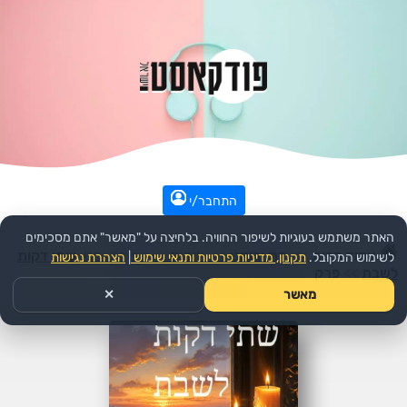
התחבר/י
האתר משתמש בעוגיות לשיפור החוויה. בלחיצה על "מאשר" אתם מסכימים
עמוד הבית
>>
דת ורוחני
>>
יהדות
>>
הפודקאסט:
שתי דקות
לשימוש המקובל.
תקנון, מדיניות פרטיות ותנאי שימוש
|
הצהרת נגישות
לשבת
>>
פרק
מאשר
✕