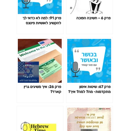
פרק 6 – חשיבה הפוכה
פרק 91: למה לא כדאי לך
להקשיב לאושיות פיטנס
ולמאמנים ומאמנות "מעוררי
השראה" כשמדובר בבריאות
שלך?
פרק 67: שיטות אימון
פרק 26: איך משיגים גרין
מתקדמות- מה? למה? איך?
קארד?
האם כדאי? דרופ סט,
פירמידה, צ'יטינג ועוד