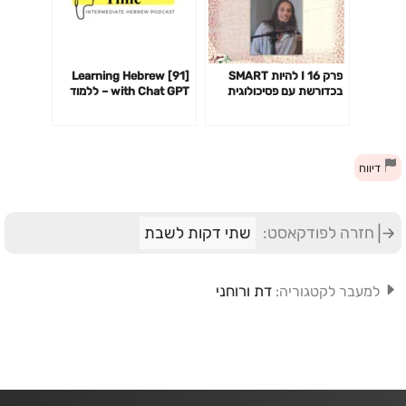
פרק 16 I להיות SMART
[91] Learning Hebrew
בכדורשת עם פסיכולוגית
with Chat GPT – ללמוד
הספורט עידית יוחאי קוגל
עברית עם צ׳אט GPT
דיווח
חזרה לפודקאסט:
שתי דקות לשבת
דת ורוחני
למעבר לקטגוריה: