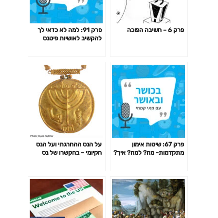
פרק 6 – חשיבה הפוכה
פרק 91: למה לא כדאי לך
להקשיב לאושיות פיטנס
ולמאמנים ומאמנות "מעוררי
השראה" כשמדובר בבריאות
שלך?
פרק 67: שיטות אימון
על הנס ההחרגתי ועל הנס
מתקדמות- מה? למה? איך?
הקיומי – בהקשרו של נס
האם כדאי? דרופ סט,
החנוכה והחגיגה המצויינת בו.
פירמידה, צ'יטינג ועוד
פודקסט מיוחד לחג החנוכה