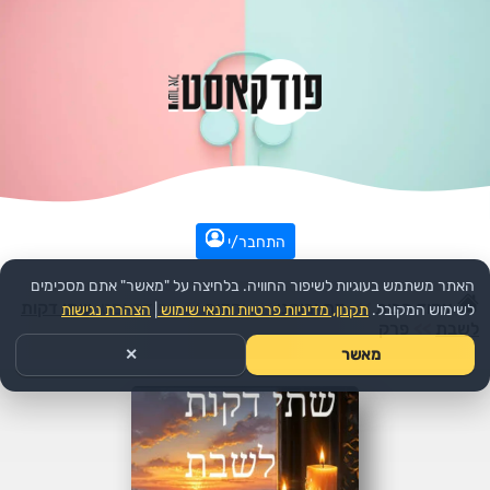
התחבר/י
האתר משתמש בעוגיות לשיפור החוויה. בלחיצה על "מאשר" אתם מסכימים
עמוד הבית
>>
דת ורוחני
>>
יהדות
>>
הפודקאסט:
שתי דקות
לשימוש המקובל.
תקנון, מדיניות פרטיות ותנאי שימוש
|
הצהרת נגישות
לשבת
>>
פרק
מאשר
✕