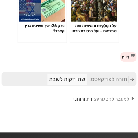
על הסִלְעִיּוּת והמימיות ומה
פרק 26: איך משיגים גרין
שביניהם – ועל הנס בתצורתו
קארד?
המדברית לעומת הנס
בתצורתו הארצישראלית.
הגות חדשנית להתרחשות 'מי
מריבה' בפרשת חוקת
דיווח
חזרה לפודקאסט:
שתי דקות לשבת
דת ורוחני
למעבר לקטגוריה: